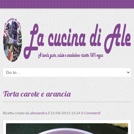
Torta carote e arancia
Ricetta creata da
alessandra
il
21/06/2013 13:24
0 Commenti