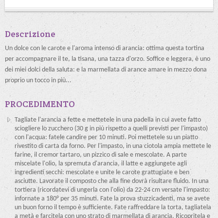
Descrizione
Un dolce con le carote e l'aroma intenso di arancia: ottima questa tortina
per accompagnare il te, la tisana, una tazza d'orzo. Soffice e leggera, è uno
dei miei dolci della saluta: e la marmellata di arance amare in mezzo dona
proprio un tocco in più...
PROCEDIMENTO
Tagliate l'arancia a fette e mettetele in una padella in cui avete fatto
sciogliere lo zucchero (30 g in più rispetto a quelli previsti per l'impasto)
con l'acqua: fatele candire per 10 minuti. Poi mettetele su un piatto
rivestito di carta da forno. Per l'impasto, in una ciotola ampia mettete le
farine, il cremor tartaro, un pizzico di sale e mescolate. A parte
miscelate l'olio, la spremuta d'arancia, il latte e aggiungete agli
ingredienti secchi: mescolate e unite le carote grattugiate e ben
asciutte. Lavorate il composto che alla fine dovrà risultare fluido. In una
tortiera (ricordatevi di ungerla con l'olio) da 22-24 cm versate l'impasto:
infornate a 180° per 35 minuti. Fate la prova stuzzicadenti, ma se avete
un buon forno il tempo è sufficiente. Fate raffreddare la torta, tagliatela
a metà e farcitela con uno strato di marmellata di arancia. Ricopritela e