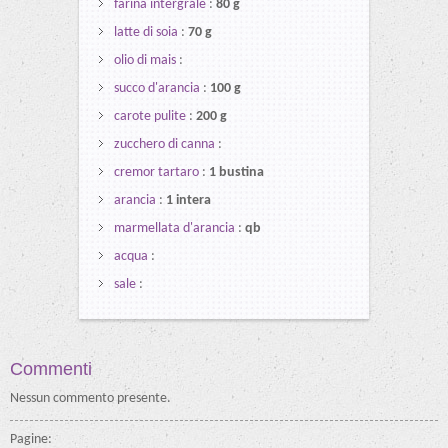
farina intergrale
:
80 g
latte di soia
:
70 g
olio di mais
:
succo d'arancia
:
100 g
carote pulite
:
200 g
zucchero di canna
:
cremor tartaro
:
1 bustina
arancia
:
1 intera
marmellata d'arancia
:
qb
acqua
:
sale
:
Commenti
Nessun commento presente.
Pagine: