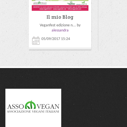
Il mio Blog
Il m
Veganfest edizione n... by
Carnevale v
alessandra
ale
05/09/2017 15:24
27/02/201