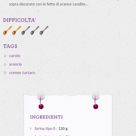
sopra decorate con le fette di arance candite…
DIFFICOLTA'
TAGS
carote
arancia
cremor tartaro
INGREDIENTI
farina tipo 0
:
120 g