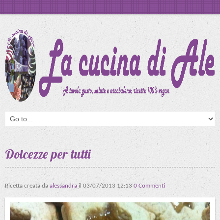
Dolcezze per tutti
Ricetta creata da
alessandra
il
03/07/2013 12:13
0 Commenti