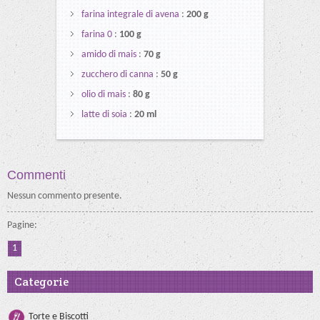
farina integrale di avena
:
200 g
farina 0
:
100 g
amido di mais
:
70 g
zucchero di canna
:
50 g
olio di mais
:
80 g
latte di soia
:
20 ml
Commenti
Nessun commento presente.
Pagine:
1
Categorie
Torte e Biscotti