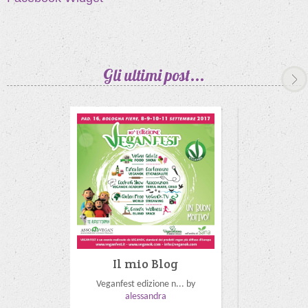
Gli ultimi
post...
Il mio Blog
Il m
Veganfest edizione n... by
Carnevale v
alessandra
ale