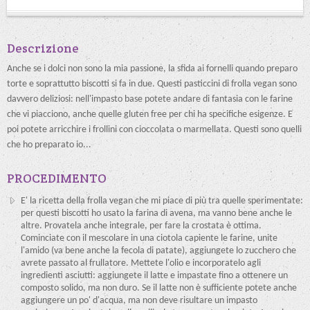
Descrizione
Anche se i dolci non sono la mia passione, la sfida ai fornelli quando preparo
torte e soprattutto biscotti si fa in due. Questi pasticcini di frolla vegan sono
davvero deliziosi: nell'impasto base potete andare di fantasia con le farine
che vi piacciono, anche quelle gluten free per chi ha specifiche esigenze. E
poi potete arricchire i frollini con cioccolata o marmellata. Questi sono quelli
che ho preparato io...
PROCEDIMENTO
E' la ricetta della frolla vegan che mi piace di più tra quelle sperimentate:
per questi biscotti ho usato la farina di avena, ma vanno bene anche le
altre. Provatela anche integrale, per fare la crostata è ottima.
Cominciate con il mescolare in una ciotola capiente le farine, unite
l'amido (va bene anche la fecola di patate), aggiungete lo zucchero che
avrete passato al frullatore. Mettete l'olio e incorporatelo agli
ingredienti asciutti: aggiungete il latte e impastate fino a ottenere un
composto solido, ma non duro. Se il latte non è sufficiente potete anche
aggiungere un po' d'acqua, ma non deve risultare un impasto