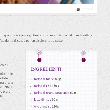
... questi sono senza glutine, con un mix di farine dal mais fioretto al
l'aggiunta di cacao per un bicolore tutto gusto
ro e il
INGREDIENTI
iteli alle
e fate
farina di mais
:
80 g
arà di una
farina di riso
:
60 g
e unite il
lo scuro
farina di grano saraceno
:
60 g
0'.
latte di riso
:
50 g
olio di mais
:
120g