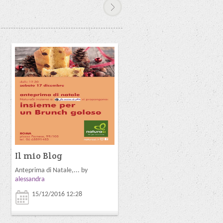
Il mio Blog
Il mio Blog
Anteprima di Natale,... by
Bio e veg, a cena ne... by
alessandra
alessandra
15/12/2016 12:28
23/11/2016 12:17