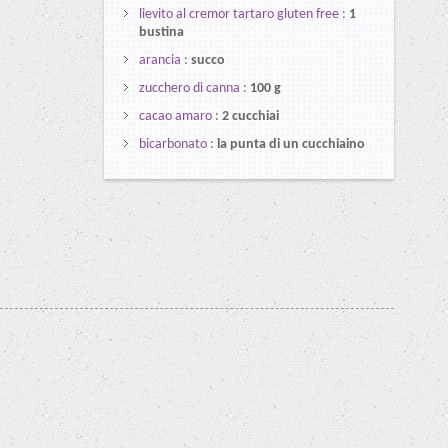
lievito al cremor tartaro gluten free
:
1
bustina
arancia
:
succo
zucchero di canna
:
100 g
cacao amaro
:
2 cucchiai
bicarbonato
:
la punta di un cucchiaino